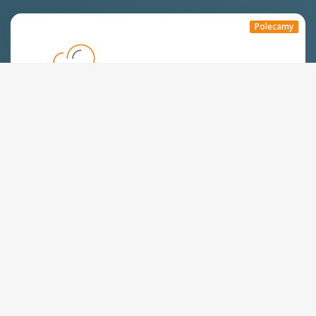
Polecamy
Hosting WWW,
dobry na start
Już od:
250
zł
/rok
Zamów
Dyski SSD
Szybkie ładowanie stron