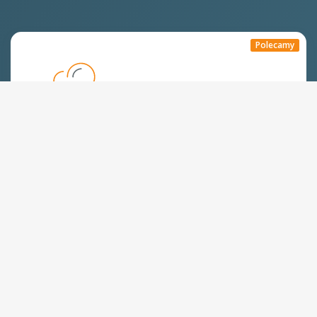
Polecamy
Hosting WWW,
dobry na start
Już od:
250
zł
/rok
Zamów
Dyski SSD