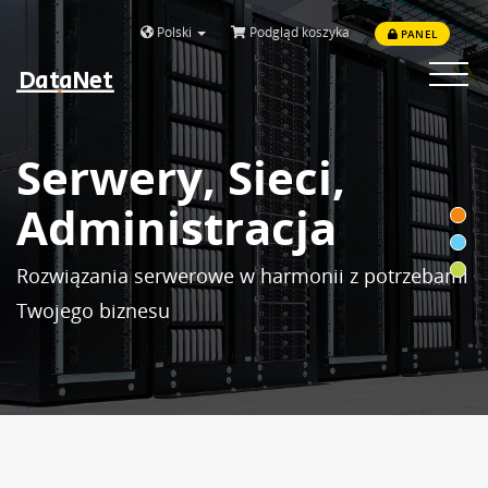
Polski
Podgląd koszyka
PANEL
DataNet
Toggle
navigat
Serwery, Sieci,
Administracja
Rozwiązania serwerowe w harmonii z potrzebami
Twojego biznesu