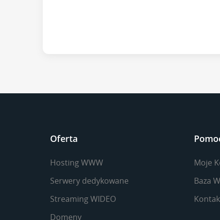
Oferta
Pomo
Hosting WWW
Moje K
Serwery dedykowane
Baza W
Streaming WIDEO
Kontak
Domeny