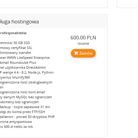
ługa hostingowa
profesjonalistów
600.00 PLN
jemność 50 GB SSD
rocznie
rmowy certyfikat SSL
elimitowany transfer
Zamów
rwer WWW LiteSpeed Enterprise
bmail Roundcube Plus
nel użytkownika DirectAdmin
 wersje 4.4 - 8.2, Node.js, Python
tywirus Imunify360
eograniczona ilość obsługiwanych
en
eograniczona ilość kont email
zy danych MySQL bez ograniczeń
bdomeny bez ograniczeń
tBackup - kopie zapasowe 31 dni
stęp do konta przez FTP/SSH
stallatron - ponad 50 skryptów PHP
hrona antyspamowa
ko 600 zł netto za rok