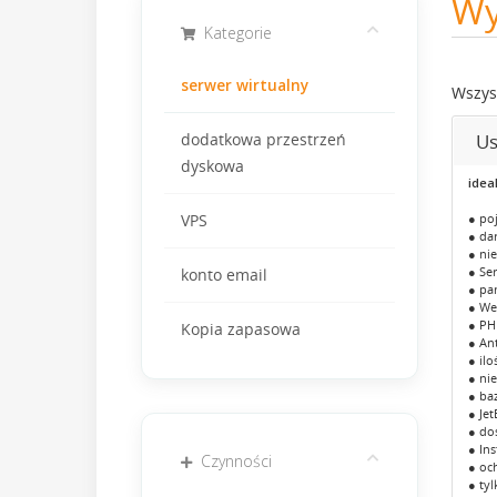
Wy
Kategorie
serwer wirtualny
Wszys
Us
dodatkowa przestrzeń
dyskowa
idea
● po
VPS
● da
● ni
● Se
konto email
● pa
● We
● PHP
Kopia zapasowa
● An
● il
● ni
● ba
● Je
● do
● In
Czynności
● oc
● tyl