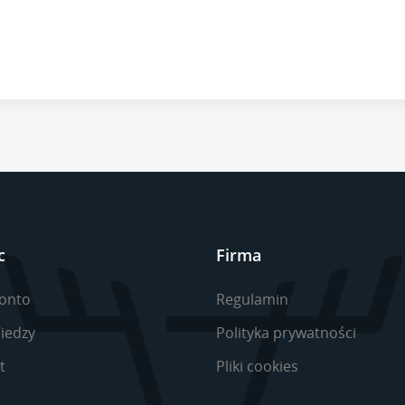
c
Firma
onto
Regulamin
iedzy
Polityka prywatności
t
Pliki cookies