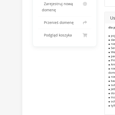
Zarejestruj nową
domenę
Us
Przenieś domenę
dla 
Podgląd koszyka
● po
● da
● ni
● Se
● We
● pa
● PHP
● An
● ni
dom
● ni
● ba
● su
● Je
● do
● In
● oc
● tyl