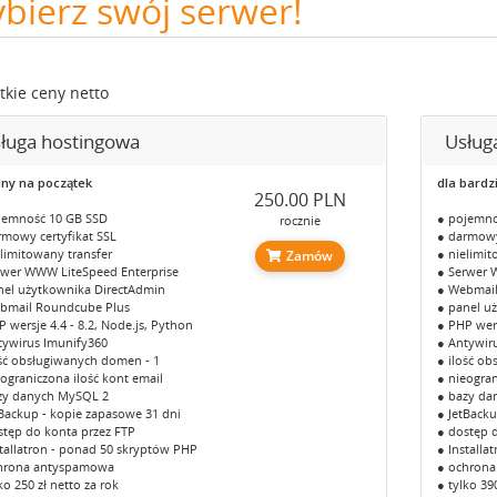
bierz swój serwer!
tkie ceny netto
ługa hostingowa
Usług
lny na początek
dla bardz
250.00 PLN
jemność 10 GB SSD
● pojemno
rocznie
rmowy certyfikat SSL
● darmowy
elimitowany transfer
● nielimit
Zamów
rwer WWW LiteSpeed Enterprise
● Serwer 
nel użytkownika DirectAdmin
● Webmail
bmail Roundcube Plus
● panel u
 wersje 4.4 - 8.2, Node.js, Python
● PHP wers
tywirus Imunify360
● Antywir
ość obsługiwanych domen - 1
● ilość o
eograniczona ilość kont email
● nieogran
zy danych MySQL 2
● bazy da
tBackup - kopie zapasowe 31 dni
● JetBacku
stęp do konta przez FTP
● dostęp 
stallatron - ponad 50 skryptów PHP
● Installa
hrona antyspamowa
● ochron
ko 250 zł netto za rok
● tylko 39