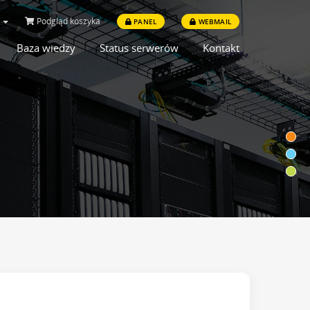
i
Podgląd koszyka
PANEL
WEBMAIL
Baza wiedzy
Status serwerów
Kontakt