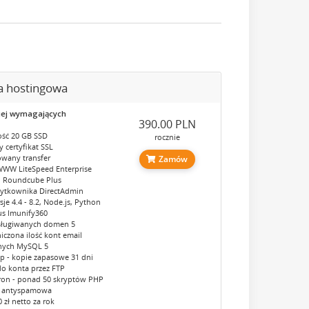
a hostingowa
iej wymagających
390.00 PLN
ść 20 GB SSD
rocznie
 certyfikat SSL
owany transfer
Zamów
WWW LiteSpeed Enterprise
 Roundcube Plus
żytkownika DirectAdmin
je 4.4 - 8.2, Node.js, Python
us Imunify360
bsługiwanych domen 5
iczona ilość kont email
nych MySQL 5
p - kopie zapasowe 31 dni
do konta przez FTP
tron - ponad 50 skryptów PHP
a antyspamowa
0 zł netto za rok