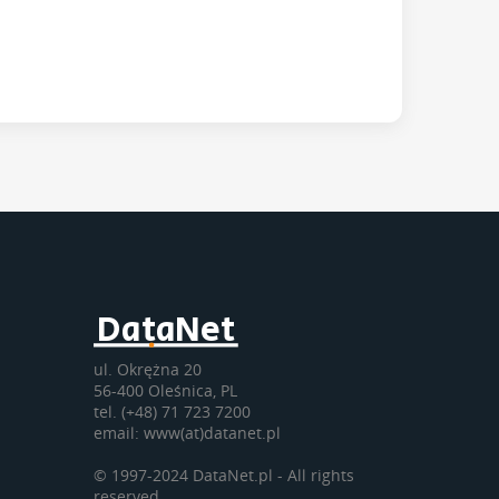
DataNet
ul. Okrężna 20
56-400 Oleśnica, PL
tel. (+48) 71 723 7200
email: www(at)datanet.pl
© 1997-2024 DataNet.pl - All rights
reserved