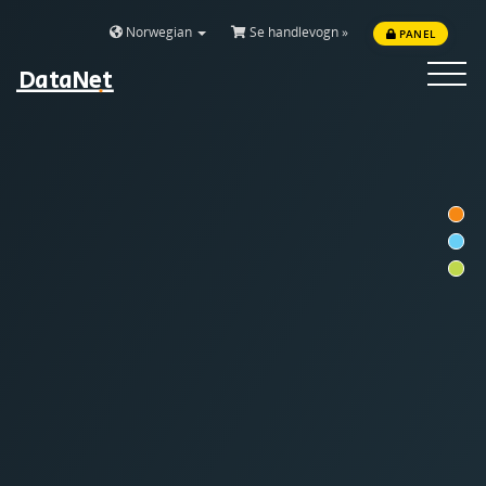
Norwegian
Se handlevogn »
PANEL
DataNet
Toggle
navigat