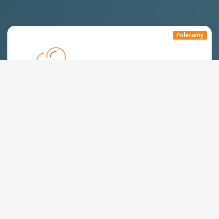
Polecamy
Hosting WWW,
dobry na start
Już od:
250
zł
/rok
Zamów
Dyski SSD