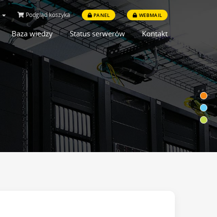
i
Podgląd koszyka
PANEL
WEBMAIL
Baza wiedzy
Status serwerów
Kontakt