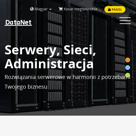
Magyar
Kosár megtekintése
PANEL
DataNet
Toggle
navigat
Serwery, Sieci,
Administracja
Rozwiązania serwerowe w harmonii z potrzebami
Twojego biznesu