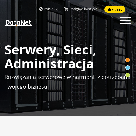
Polski
Podgląd koszyka
PANEL
DataNet
Toggle
navigat
Serwery, Sieci,
Administracja
Rozwiązania serwerowe w harmonii z potrzebami
Twojego biznesu