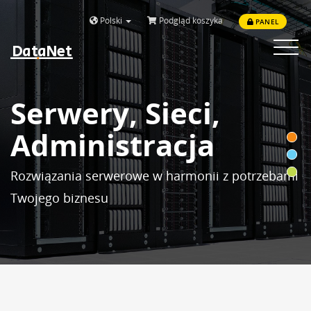
Polski
Podgląd koszyka
PANEL
DataNet
Toggle
navigat
Serwery, Sieci,
Administracja
Rozwiązania serwerowe w harmonii z potrzebami
Twojego biznesu